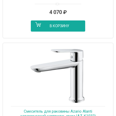
K1032B)
4 070
₽
В КОРЗИНУ
Cмеситель для раковины Azario Alanti
керамический картридж, хром (AZ-K1032)