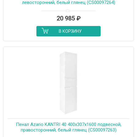
левосторонний, белый глянец (CS00097264)
20 985
₽
В КОРЗИНУ
Пенал Azario KANTRI 40 400х307х1600 подвесной,
правосторонний, белый глянец (CS00097263)