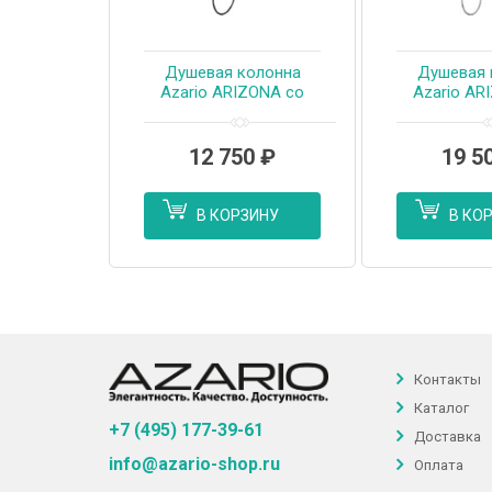
Душевая колонна
Душевая 
Azario ARIZONA со
Azario AR
смесителем для
смесите
ванны, с поворотным
ванны, с п
изливом,
изливом, кр
12 750
₽
19 5
прямоугольная,
(AZ-
черный (AZ-20BS)
В КОРЗИНУ
В КО
Контакты
Каталог
+7 (495) 177-39-61
Доставка
info@azario-shop.ru
Оплата