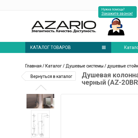
Нужна помощь?
Закажите звонок!
КАТАЛОГ ТОВАРОВ
Катал
Главная
/
Каталог
/
Душевые системы
/
душевые стой
Душевая колонна
Вернуться в каталог
черный (AZ-20BR