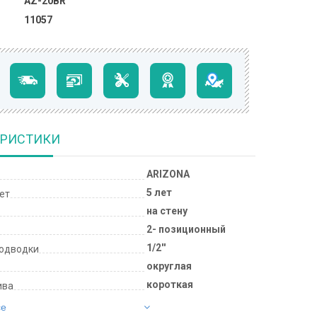
AZ-20BR
11057
ЕРИСТИКИ
ARIZONA
5 лет
лет
на стену
2- позиционный
1/2''
подводки
округлая
короткая
ива
се