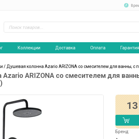
Вре
ог
Коллекции
Доставка
Оплата
Гаранти
ки
/ Душевая колонна Azario ARIZONA со смесителем для ванны, с 
 Azario ARIZONA со смесителем для ванны
)
13
Бренд: