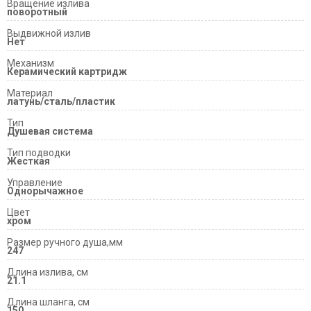
Вращение излива
поворотный
Выдвижной излив
Нет
Механизм
Керамический картридж
Материал
латунь/сталь/пластик
Тип
Душевая система
Тип подводки
Жесткая
Управление
Однорычажное
Цвет
хром
Размер ручного душа,мм
247
Длина излива, см
21.1
Длина шланга, см
150