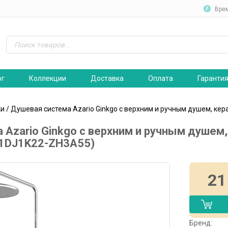
Вре
ог
Коллекции
Доставка
Оплата
Гаранти
ки
/ Душевая система Azario Ginkgo с верхним и ручным душем, к
 Azario Ginkgo с верхним и ручным душем
1DJ1K22-ZH3A55)
21
Бренд: