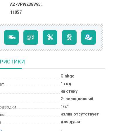
AZ-VPW238V95-1DJ1K22-ZH3A55
11057
ЕРИСТИКИ
Ginkgo
1 год
лет
на стену
2- позиционный
1/2''
подводки
излив отсутствует
ива
для душа
е