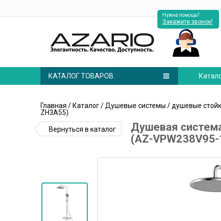
Нужна помощь?
Закажите звонок!
КАТАЛОГ ТОВАРОВ
Катал
Главная
/
Каталог
/
Душевые системы
/
душевые стой
ZH3A55)
Душевая система
Вернуться в каталог
(AZ-VPW238V95-