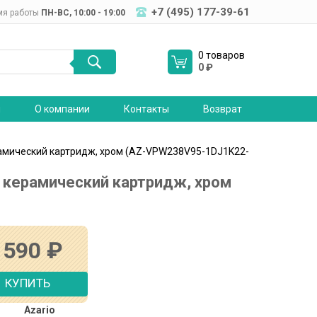
+7 (495) 177-39-61
мя работы
ПН-ВC, 10:00 - 19:00
0 товаров
0
₽
я
О компании
Контакты
Возврат
ерамический картридж, хром (AZ-VPW238V95-1DJ1K22-
, керамический картридж, хром
 590
₽
КУПИТЬ
Azario