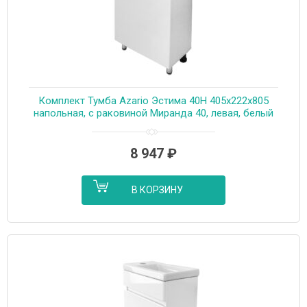
Комплект Тумба Azario Эстима 40Н 405х222х805
напольная, с раковиной Миранда 40, левая, белый
(CS00094579)
8 947
₽
В КОРЗИНУ