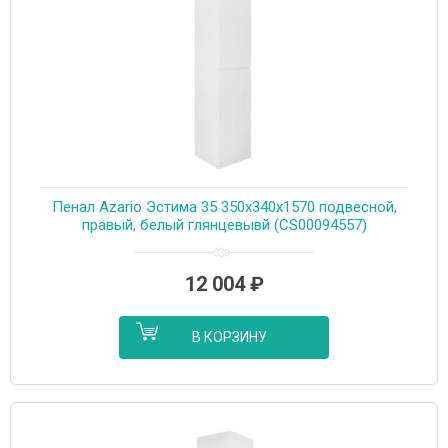
Пенал Azario Эстима 35 350х340х1570 подвесной,
правый, белый глянцевывй (CS00094557)
12 004
₽
В КОРЗИНУ