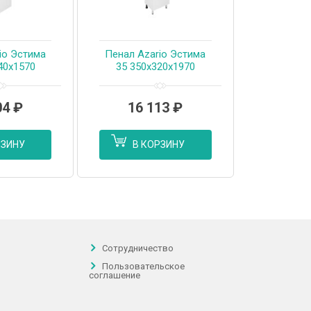
io Эстима
Пенал Azario Эстима
40х1570
35 350х320х1970
, левый,
напольный, правый,
янцевывй
белый глянец
94556)
(CS00094555)
04
₽
16 113
₽
РЗИНУ
В КОРЗИНУ
Сотрудничество
Пользовательское
соглашение