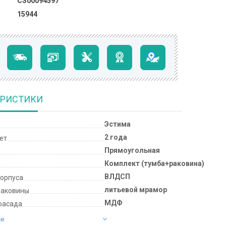
CS00094597
15944
ЕРИСТИКИ
Эстима
2 года
лет
Прямоугольная
Комплект (тумба+раковина)
и
ВЛДСП
корпуса
литьевой мрамор
раковины
МДФ
фасада
се