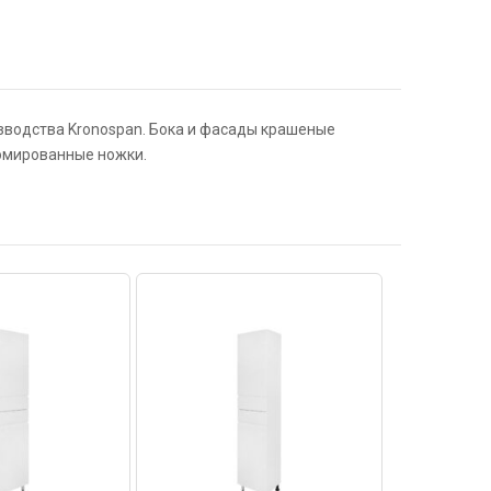
зводства Kronospan. Бока и фасады крашеные
омированные ножки.