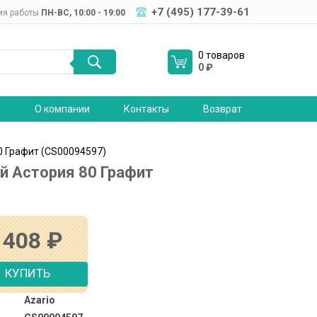
+7 (495) 177-39-61
мя работы
ПН-ВC, 10:00 - 19:00
0 товаров
0
₽
я
О компании
Контакты
Возврат
0 Графит (CS00094597)
й Астория 80 Графит
 408
₽
КУПИТЬ
Azario