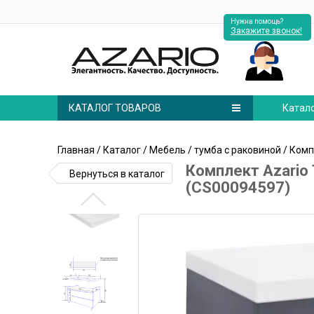
Нужна помощь?
Закажите звонок!
КАТАЛОГ ТОВАРОВ
Катал
Главная
/
Каталог
/
Мебель
/
тумба с раковиной
/ Комп
Комплект Azario
Вернуться в каталог
(CS00094597)