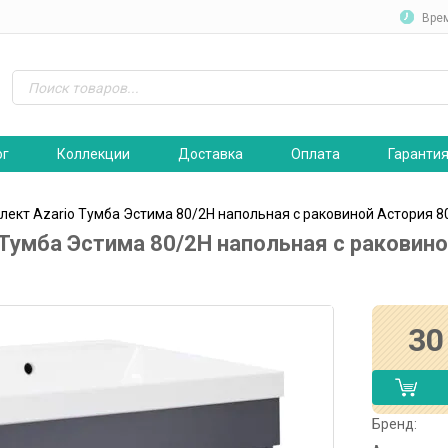
Вре
ог
Коллекции
Доставка
Оплата
Гаранти
лект Azario Тумба Эстима 80/2Н напольная с раковиной Астория 8
 Тумба Эстима 80/2Н напольная с раковино
30
Бренд: