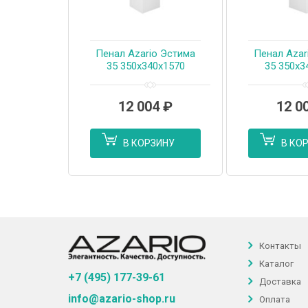
Пенал Azario Эстима
Пенал Azar
35 350х340х1570
35 350х3
подвесной, правый,
подвесной
белый глянцевывй
белый гл
(CS00094557)
(CS000
12 004
₽
12 0
В КОРЗИНУ
В КО
Контакты
Каталог
+7 (495) 177-39-61
Доставка
info@azario-shop.ru
Оплата