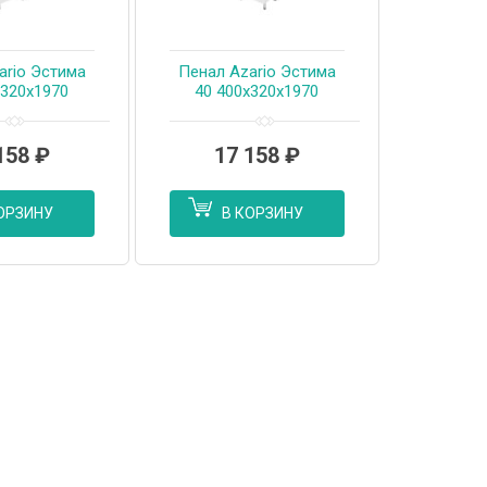
ario Эстима
Пенал Azario Эстима
х320х1970
40 400х320х1970
й, правый,
напольный, левый,
 глянец
белый глянец
094559)
(CS00094558)
158
₽
17 158
₽
ОРЗИНУ
В КОРЗИНУ