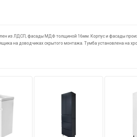
влен из ЛДСП, фасады МДФ толщиной 16мм. Корпус и фасады прои
ящика на доводчиках скрытого монтажа. Тумба установлена на хр