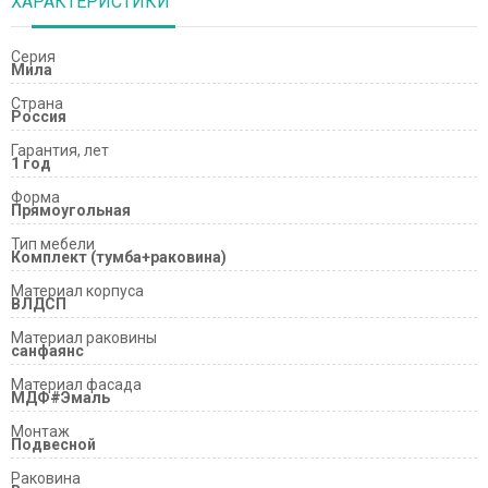
ХАРАКТЕРИСТИКИ
Серия
Мила
Страна
Россия
Гарантия, лет
1 год
Форма
Прямоугольная
Тип мебели
Комплект (тумба+раковина)
Материал корпуса
ВЛДСП
Материал раковины
санфаянс
Материал фасада
МДФ#Эмаль
Монтаж
Подвесной
Раковина