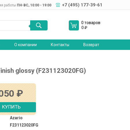
+7 (495) 177-39-61
мя работы
ПН-ВC, 10:00 - 19:00
0 товаров
0
₽
я
О компании
Контакты
Возврат
)
nish glossy (F231123020FG)
 050
₽
КУПИТЬ
Azario
F231123020FG