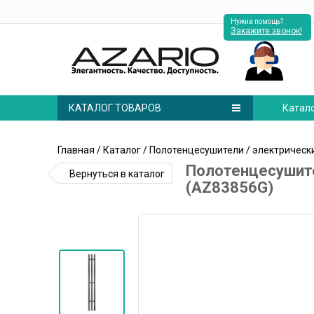
Нужна помощь?
Закажите звонок!
КАТАЛОГ ТОВАРОВ
Катал
Главная
/
Каталог
/
Полотенцесушители
/
электрическ
Полотенцесушите
Вернуться в каталог
(AZ83856G)