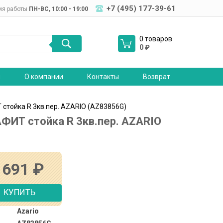
+7 (495) 177-39-61
мя работы
ПН-ВC, 10:00 - 19:00
0 товаров
0
₽
я
О компании
Контакты
Возврат
стойка R 3кв.пер. AZARIO (AZ83856G)
ФИТ стойка R 3кв.пер. AZARIO
 691
₽
КУПИТЬ
Azario