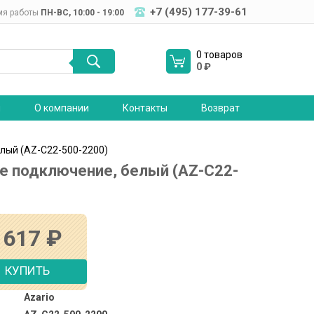
+7 (495) 177-39-61
мя работы
ПН-ВC, 10:00 - 19:00
0 товаров
0
₽
я
О компании
Контакты
Возврат
лый (AZ-C22-500-2200)
е подключение, белый (AZ-C22-
 617
₽
КУПИТЬ
Azario