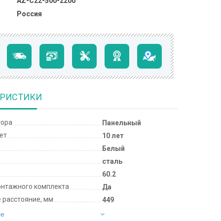
AZ-C22-500-2200
Россия
ЕРИСТИКИ
тора
Панельный
лет
10 лет
Белый
сталь
60.2
онтажного комплекта
Да
 расстояние, мм
449
се