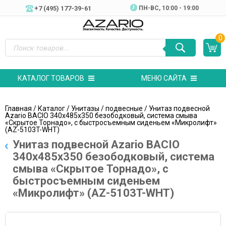
+7 (495) 177-39-61
ПН-ВC, 10:00 - 19:00
0
КАТАЛОГ ТОВАРОВ
МЕНЮ САЙТА
Главная
/
Каталог
/
Унитазы
/
подвесные
/ Унитаз подвесной
Azario BACIO 340х485х350 безободковый, система смыва
«Скрытое Торнадо», с быстросъемным сиденьем «Микролифт»
(AZ-5103T-WHT)
Унитаз подвесной Azario BACIO
340х485х350 безободковый, система
смыва «Скрытое Торнадо», с
быстросъемным сиденьем
«Микролифт» (AZ-5103T-WHT)