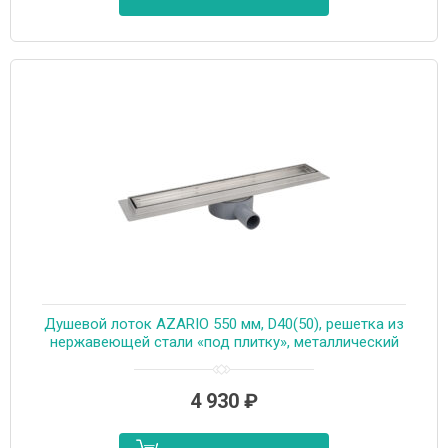
Душевой лоток AZARIO 550 мм, D40(50), решетка из
нержавеющей стали «под плитку», металлический
желоб, поворот 360°, комбинированный затвор
(AZT3TILE550)
4 930
₽