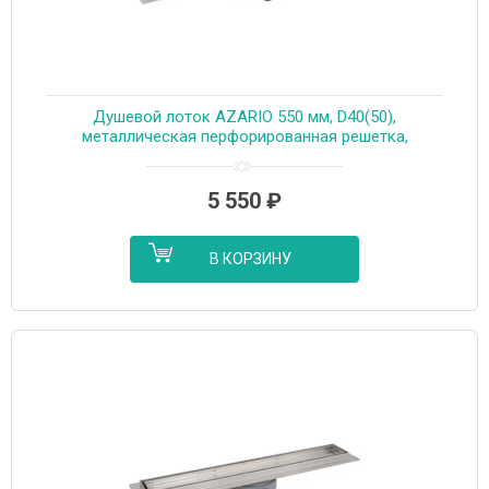
Душевой лоток AZARIO 550 мм, D40(50),
металлическая перфорированная решетка,
металлический желоб, комбинированный затвор
(AZT2PT20550)
5 550
₽
В КОРЗИНУ