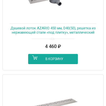
Душевой лоток AZARIO 450 мм, D40(50), решетка из
нержавеющей стали «под плитку», металлический
желоб, поворот 360°, комбинированный затвор
(AZT3TILE450)
4 460
₽
В КОРЗИНУ