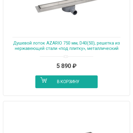
Душевой лоток AZARIO 750 мм, D40(50), решетка из
нержавеющей стали «под плитку», металлический
желоб, поворот 360°, комбинированный затвор
(AZT3TILE750)
5 890
₽
В КОРЗИНУ