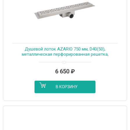
Душевой лоток AZARIO 750 мм, D40(50),
металлическая перфорированная решетка,
металлический желоб, комбинированный затвор
(AZT2PT20750)
6 650
₽
В КОРЗИНУ