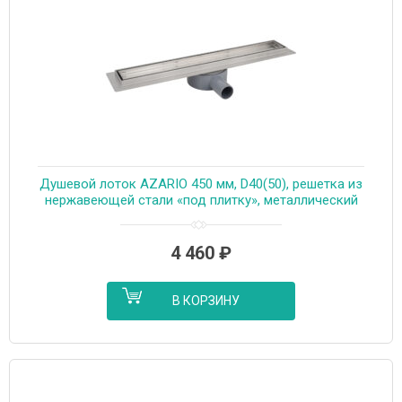
Душевой лоток AZARIO 450 мм, D40(50), решетка из
нержавеющей стали «под плитку», металлический
желоб, поворот 360°, комбинированный затвор
(AZT3TILE450)
4 460
₽
В КОРЗИНУ