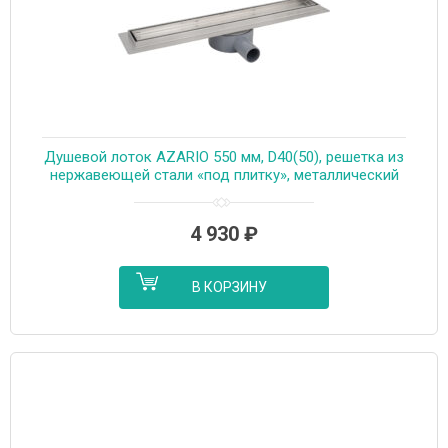
Душевой лоток AZARIO 550 мм, D40(50), решетка из
нержавеющей стали «под плитку», металлический
желоб, поворот 360°, комбинированный затвор
(AZT3TILE550)
4 930
₽
В КОРЗИНУ