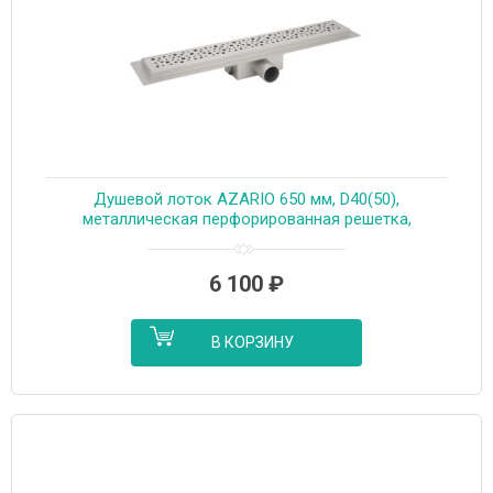
Душевой лоток AZARIO 650 мм, D40(50),
металлическая перфорированная решетка,
металлический желоб, комбинированный затвор
(AZT2PT20650)
6 100
₽
В КОРЗИНУ