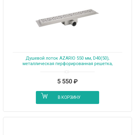
Душевой лоток AZARIO 550 мм, D40(50),
металлическая перфорированная решетка,
металлический желоб, комбинированный затвор
(AZT2PT20550)
5 550
₽
В КОРЗИНУ