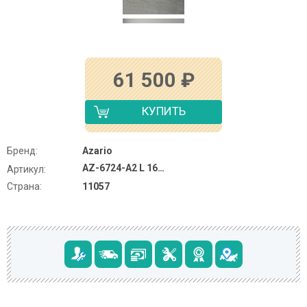
61 500
₽
КУПИТЬ
Бренд:
Azario
AZ-6724-A2 L 16075
Артикул:
Страна:
11057