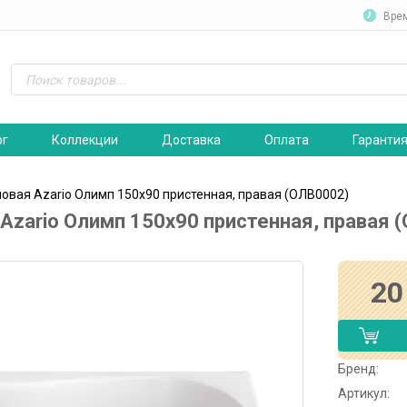
Вре
ог
Коллекции
Доставка
Оплата
Гаранти
ловая Azario Олимп 150х90 пристенная, правая (ОЛВ0002)
Azario Олимп 150х90 пристенная, правая 
20
Бренд:
Артикул: