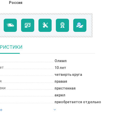
Россия
ЕРИСТИКИ
Олимп
лет
10 лет
четверть круга
я
правая
вки
пристенная
акрил
приобретается отдельно
се