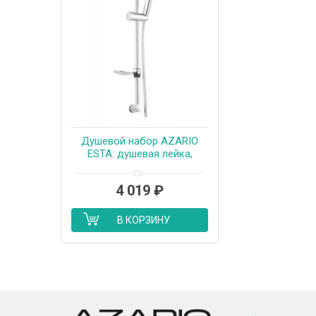
Душевой набор AZARIO
ESTA: душевая лейка,
шланг, штанга, мыльница
(AZ-15752010)
4 019
₽
В КОРЗИНУ