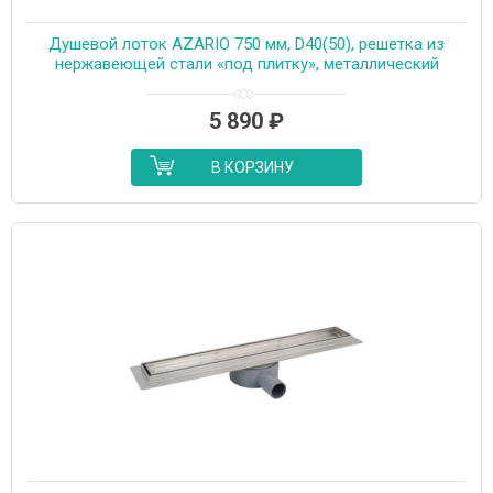
Душевой лоток AZARIO 750 мм, D40(50), решетка из
нержавеющей стали «под плитку», металлический
желоб, поворот 360°, комбинированный затвор
(AZT3TILE750)
5 890
₽
В КОРЗИНУ