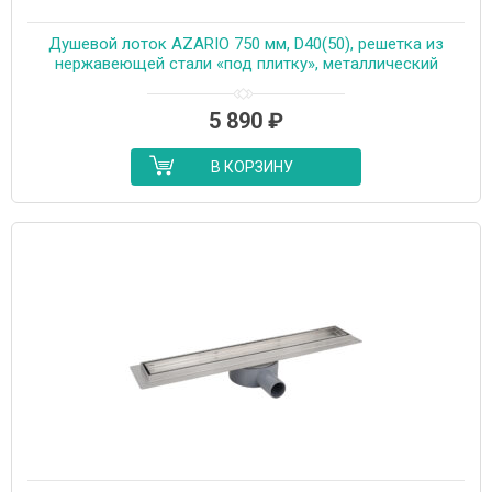
Душевой лоток AZARIO 750 мм, D40(50), решетка из
нержавеющей стали «под плитку», металлический
желоб, поворот 360°, комбинированный затвор
(AZT3TILE750)
5 890
₽
В КОРЗИНУ