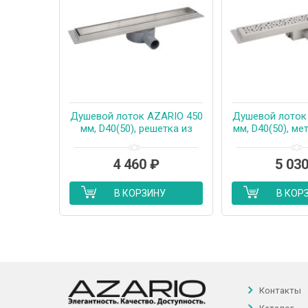
Душевой лоток AZARIO 450
Душевой лоток
мм, D40(50), решетка из
мм, D40(50), м
нержавеющей стали «под
перфорированн
плитку», металлический
металлическ
4 460
₽
5 03
желоб, поворот 360°,
комбинирован
комбинированный затвор
(AZT2PT2
(AZT3TILE450)
В КОРЗИНУ
В КОР
Контакты