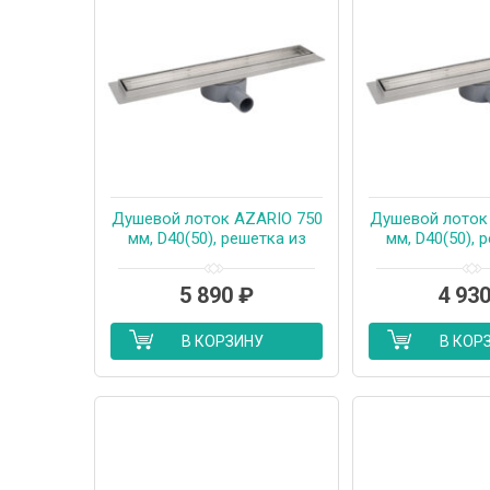
Душевой лоток AZARIO 750
Душевой лоток
мм, D40(50), решетка из
мм, D40(50), 
нержавеющей стали «под
нержавеющей 
плитку», металлический
плитку», мет
5 890
₽
4 93
желоб, поворот 360°,
желоб, пово
комбинированный затвор
комбинирован
(AZT3TILE750)
(AZT3TIL
В КОРЗИНУ
В КОР