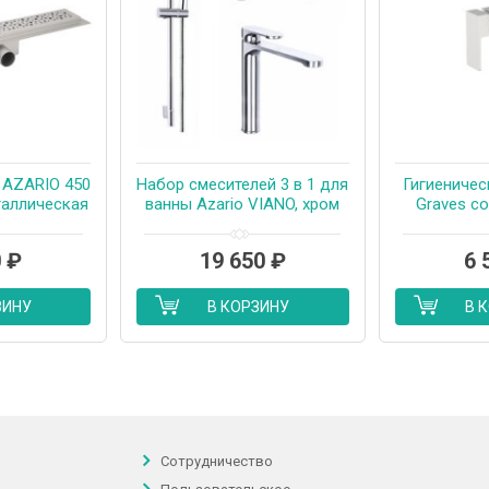
 AZARIO 450
Набор смесителей 3 в 1 для
Гигиеничес
еталлическая
ванны Azario VIANO, хром
Graves со
ая решетка,
(AZ-15830501+AZ-
керамичес
ий желоб,
15834551+AZ-15782010)
скрытый мон
0
₽
19 650
₽
6 
ный затвор
см, сатин
0450)
ЗИНУ
В КОРЗИНУ
В 
Сотрудничество