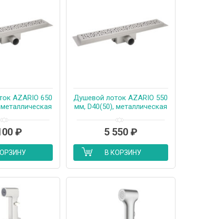
ток AZARIO 650
Душевой лоток AZARIO 550
, металлическая
мм, D40(50), металлическая
анная решетка,
перфорированная решетка,
еский желоб,
металлический желоб,
100
₽
5 550
₽
ванный затвор
комбинированный затвор
PT20650)
(AZT2PT20550)
КОРЗИНУ
В КОРЗИНУ