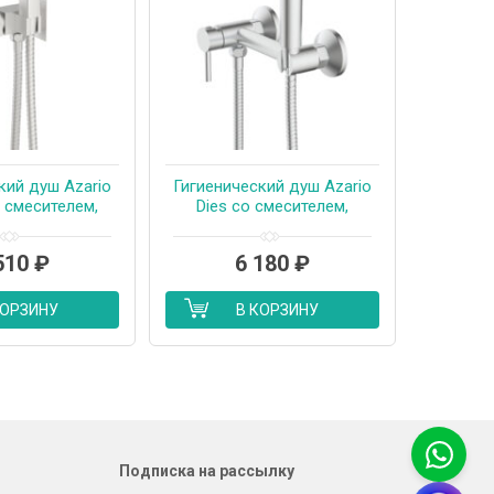
кий душ Azario
Гигиенический душ Azario
 смесителем,
Dies со смесителем,
кий картридж,
керамический картридж,
таж, шланг 150
шланг 150 см, сатин (AZ-
510
₽
6 180
₽
 (AZ-KFX03BN)
KFX04BN)
КОРЗИНУ
В КОРЗИНУ
Подписка на рассылку