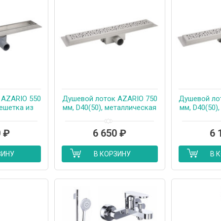
 AZARIO 550
Душевой лоток AZARIO 750
Душевой ло
решетка из
мм, D40(50), металлическая
мм, D40(50)
стали «под
перфорированная решетка,
перфориров
аллический
металлический желоб,
металлич
0
₽
6 650
₽
6 
рот 360°,
комбинированный затвор
комбиниро
ный затвор
(AZT2PT20750)
(AZT2
E550)
ЗИНУ
В КОРЗИНУ
В 