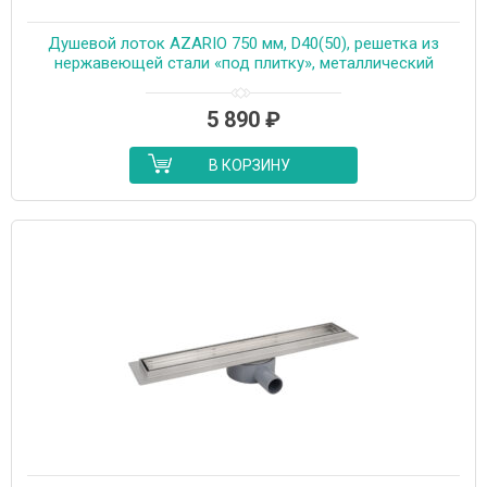
Душевой лоток AZARIO 750 мм, D40(50), решетка из
нержавеющей стали «под плитку», металлический
желоб, поворот 360°, комбинированный затвор
(AZT3TILE750)
5 890
₽
В КОРЗИНУ