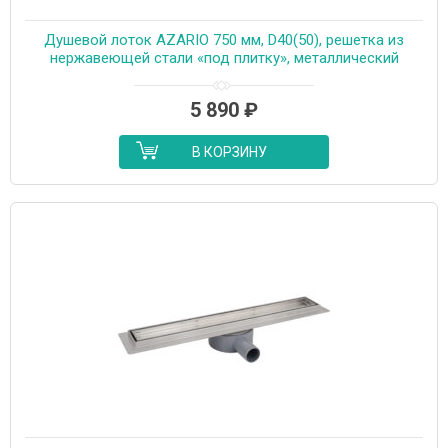
Душевой лоток AZARIO 750 мм, D40(50), решетка из
нержавеющей стали «под плитку», металлический
желоб, поворот 360°, комбинированный затвор
(AZT3TILE750)
5 890
₽
В КОРЗИНУ