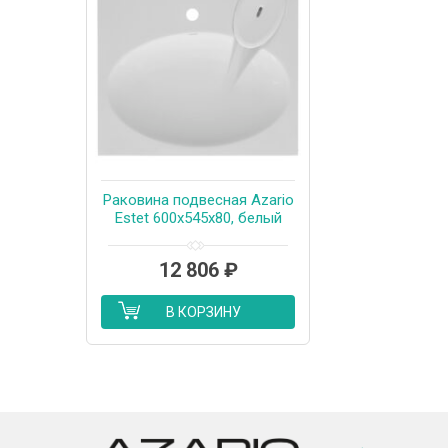
Раковина подвесная Azario
Estet 600х545х80, белый
(CS00082259)
12 806
₽
В КОРЗИНУ