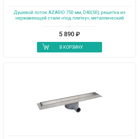
Душевой лоток AZARIO 750 мм, D40(50), решетка из
нержавеющей стали «под плитку», металлический
желоб, поворот 360°, комбинированный затвор
(AZT3TILE750)
5 890
₽
В КОРЗИНУ