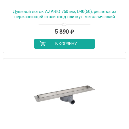
Душевой лоток AZARIO 750 мм, D40(50), решетка из
нержавеющей стали «под плитку», металлический
желоб, поворот 360°, комбинированный затвор
(AZT3TILE750)
5 890
₽
В КОРЗИНУ