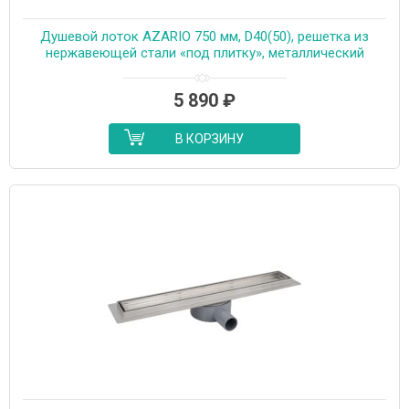
Душевой лоток AZARIO 750 мм, D40(50), решетка из
нержавеющей стали «под плитку», металлический
желоб, поворот 360°, комбинированный затвор
(AZT3TILE750)
5 890
₽
В КОРЗИНУ