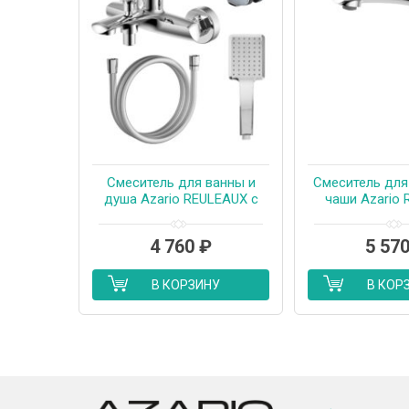
Смеситель для ванны и
Смеситель для
душа Azario REULEAUX с
чаши Azario
ручным душем,
высокий, кер
керамический картридж,
картридж, бе
4 760
₽
5 57
хром (AZ-VWF238296C)
клапана, х
VMF168U
В КОРЗИНУ
В КОР