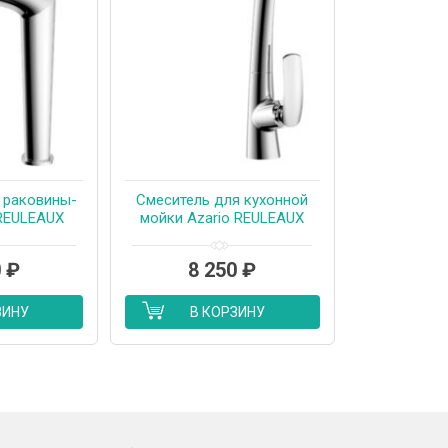
 раковины-
Смеситель для кухонной
 REULEAUX
мойки Azario REULEAUX
амический
керамический картридж,
з донного
хром (AZ-VMF568296C)
0
₽
8 250
₽
ром (AZ-
96C)
ЗИНУ
В КОРЗИНУ