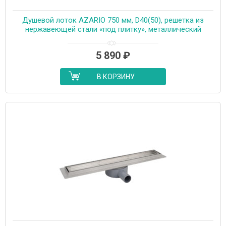
Душевой лоток AZARIO 750 мм, D40(50), решетка из
нержавеющей стали «под плитку», металлический
желоб, поворот 360°, комбинированный затвор
(AZT3TILE750)
5 890
₽
В КОРЗИНУ