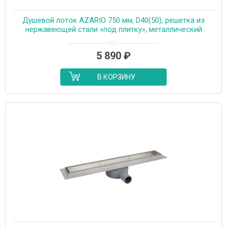
Душевой лоток AZARIO 750 мм, D40(50), решетка из
нержавеющей стали «под плитку», металлический
желоб, поворот 360°, комбинированный затвор
(AZT3TILE750)
5 890
₽
В КОРЗИНУ