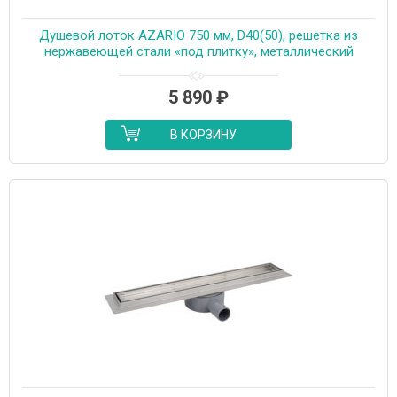
Душевой лоток AZARIO 750 мм, D40(50), решетка из
нержавеющей стали «под плитку», металлический
желоб, поворот 360°, комбинированный затвор
(AZT3TILE750)
5 890
₽
В КОРЗИНУ