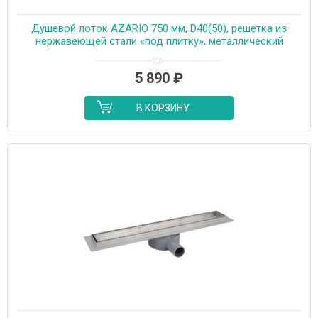
Душевой лоток AZARIO 750 мм, D40(50), решетка из
нержавеющей стали «под плитку», металлический
желоб, поворот 360°, комбинированный затвор
(AZT3TILE750)
5 890
₽
В КОРЗИНУ