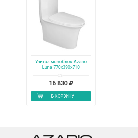
Унитаз моноблок Azario
Luna 770x390x710
напольный,
горизонтальный слив,
16 830
₽
сиденье дюропласт
микролифт (AZ-1037)
В КОРЗИНУ