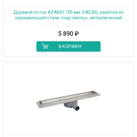
Душевой лоток AZARIO 750 мм, D40(50), решетка из
нержавеющей стали «под плитку», металлический
желоб, поворот 360°, комбинированный затвор
(AZT3TILE750)
5 890
₽
В КОРЗИНУ