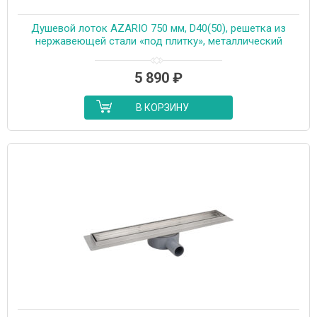
Душевой лоток AZARIO 750 мм, D40(50), решетка из
нержавеющей стали «под плитку», металлический
желоб, поворот 360°, комбинированный затвор
(AZT3TILE750)
5 890
₽
В КОРЗИНУ