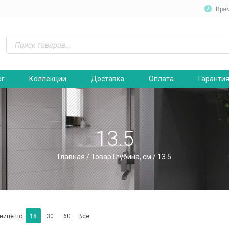
Вре
ог
Коллекции
Доставка
Оплата
Гаранти
13.5
Главная
/ Товар Глубина, см / 13.5
нице по:
18
30
60
Все