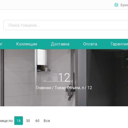
Вре
ог
Коллекции
Доставка
Оплата
Гаранти
12
Главная
/ Товар Объём, л / 12
нице по:
18
30
60
Все