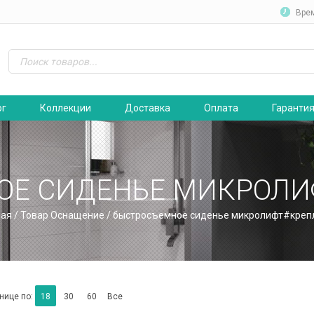
Вре
ог
Коллекции
Доставка
Оплата
Гаранти
ОЕ СИДЕНЬЕ МИКРОЛИ
ная
/ Товар Оснащение / быстросъемное сиденье микролифт#креп
нице по:
18
30
60
Все