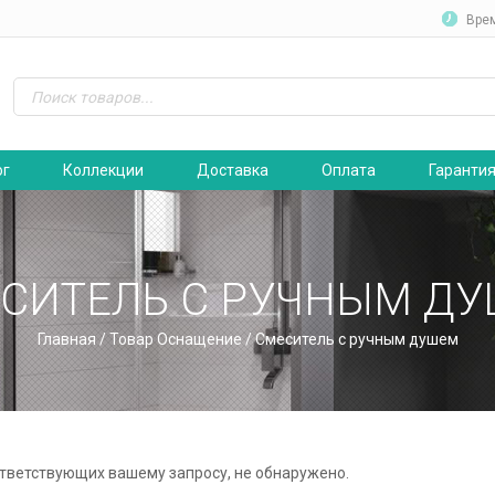
Вре
ог
Коллекции
Доставка
Оплата
Гаранти
СИТЕЛЬ С РУЧНЫМ Д
Главная
/ Товар Оснащение / Смеситель с ручным душем
ответствующих вашему запросу, не обнаружено.