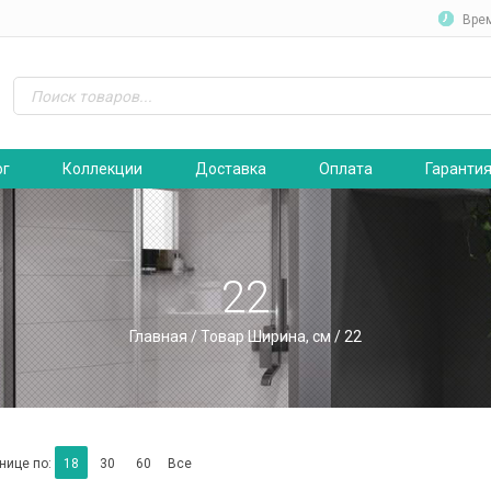
Вре
ог
Коллекции
Доставка
Оплата
Гаранти
22
Главная
/ Товар Ширина, см / 22
нице по:
18
30
60
Все