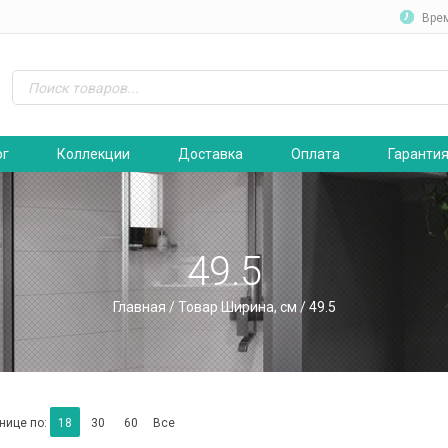
Вре
ог
Коллекции
Доставка
Оплата
Гаранти
49.5
Главная
/ Товар Ширина, см / 49.5
нице по:
18
30
60
Все