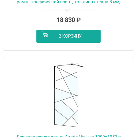
рамке, графический принт, толщина стекла 8 мм,
профиль черный матовый (AZ-271-110-MB-CGP)
18 830
₽
В КОРЗИНУ
Душевая перегородка Azario Walk-in 1200×1950 в