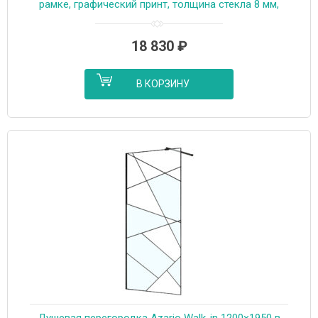
рамке, графический принт, толщина стекла 8 мм,
профиль черный матовый (AZ-271-110-MB-CGP)
18 830
₽
В КОРЗИНУ
Душевая перегородка Azario Walk-in 1200×1950 в