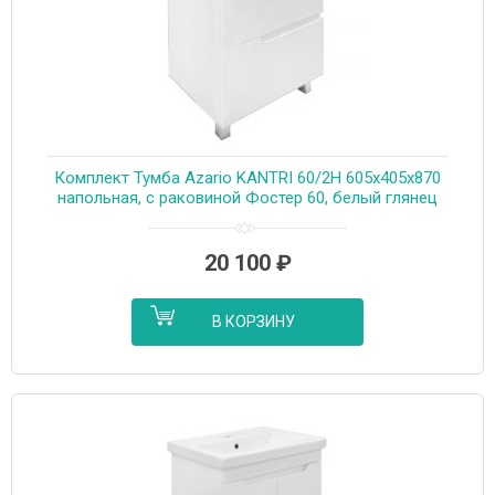
Комплект Тумба Azario KANTRI 60/2Н 605х405х870
напольная, с раковиной Фостер 60, белый глянец
(CS00097250)
20 100
₽
В КОРЗИНУ