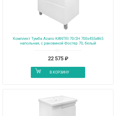
Комплект Тумба Azario KANTRI 70/2Н 700х455х865
напольная, с раковиной Фостер 70, белый
глянцевый (CS00097252)
22 575
₽
В КОРЗИНУ