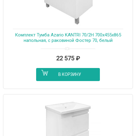
Комплект Тумба Azario KANTRI 70/2Н 700х455х865
напольная, с раковиной Фостер 70, белый
глянцевый (CS00097252)
22 575
₽
В КОРЗИНУ