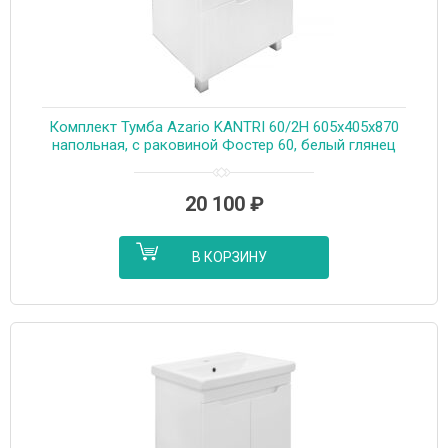
Комплект Тумба Azario KANTRI 60/2Н 605х405х870
напольная, с раковиной Фостер 60, белый глянец
(CS00097250)
20 100
₽
В КОРЗИНУ