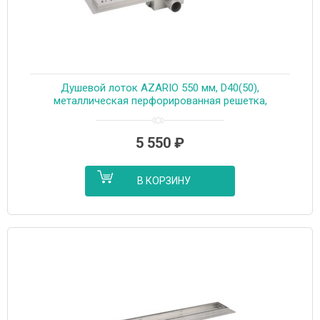
Душевой лоток AZARIO 550 мм, D40(50),
металлическая перфорированная решетка,
металлический желоб, комбинированный затвор
(AZT2PT20550)
5 550
₽
В КОРЗИНУ