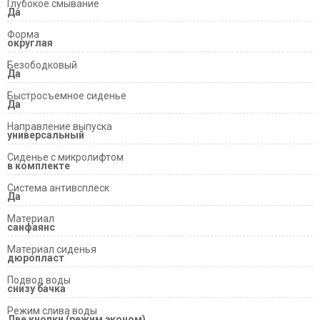
Глубокое смывание
Да
Форма
округлая
Безободковый
Да
Быстросъемное сиденье
Да
Направление выпуска
универсальный
Сиденье с микролифтом
в комплекте
Система антивсплеск
Да
Материал
санфаянс
Материал сиденья
дюропласт
Подвод воды
снизу бачка
Режим слива воды
Две кнопки (режим эконом)