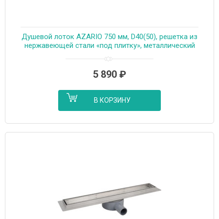
Душевой лоток AZARIO 750 мм, D40(50), решетка из
нержавеющей стали «под плитку», металлический
желоб, поворот 360°, комбинированный затвор
(AZT3TILE750)
5 890
₽
В КОРЗИНУ