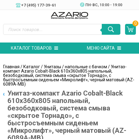
+7 (495) 177-39-61
ПН-ВC, 10:00 - 19:00
0
КАТАЛОГ ТОВАРОВ
МЕНЮ САЙТА
Главная
/
Каталог
/
Унитазы
/
напольные с бачком
/ Унитаз-
компакт Azario Cobalt-Black 610x360x805 напольный,
безободковый, система смыва «скрытое Торнадо», с
быстросъемным сиденьем «Микролифт», черный матовый (AZ-
6089A-MB)
Унитаз-компакт Azario Cobalt-Black
610x360x805 напольный,
безободковый, система смыва
«скрытое Торнадо», с
быстросъемным сиденьем
«Микролифт», черный матовый (AZ-
6089A-MB)